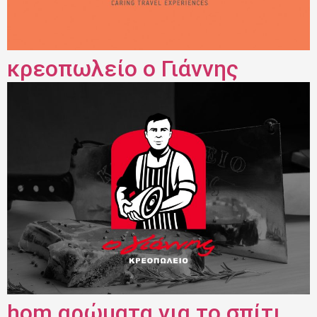
κρεοπωλείο ο Γιάννης
hom αρώματα για το σπίτι