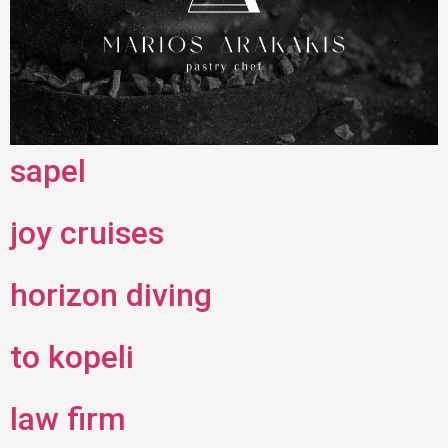
sapel
joy cruises
horizon diving
to kopeli
law firm