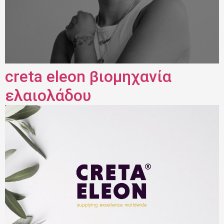
creta eleon βιομηχανία
ελαιολάδου