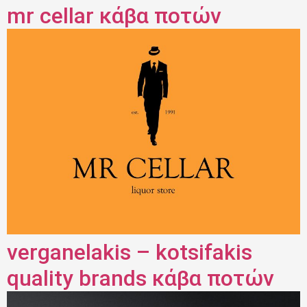
mr cellar κάβα ποτών
verganelakis – kotsifakis
quality brands κάβα ποτών